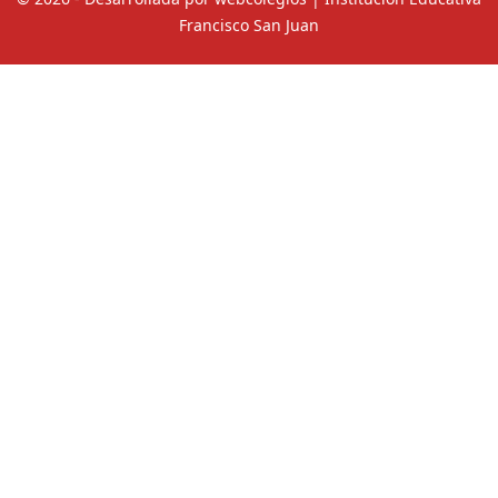
© 2026 - Desarrollada por webcolegios | Institución Educativa
Francisco San Juan