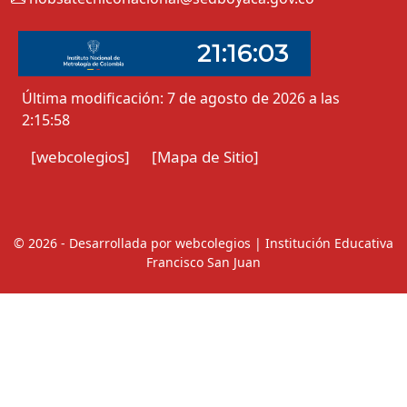
Última modificación: 7 de agosto de 2026 a las
2:15:58
[webcolegios]
[Mapa de Sitio]
© 2026 - Desarrollada por webcolegios | Institución Educativa
Francisco San Juan